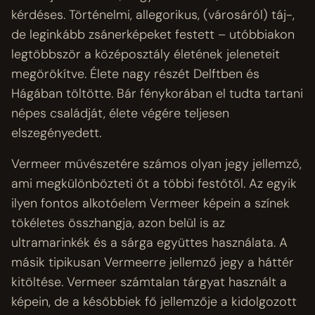
kérdéses. Történelmi, allegorikus, (városáról) táj-,
de leginkább zsánerképeket festett – utóbbiakon
legtöbbször a középosztály életének jeleneteit
megörökítve. Élete nagy részét Delftben és
Hágában töltötte. Bár fénykorában el tudta tartani
népes családját, élete végére teljesen
elszegényedett.
Vermeer művészetére számos olyan jegy jellemző,
ami megkülönbözteti őt a többi festőtől. Az egyik
ilyen fontos alkotóelem Vermeer képein a színek
tökéletes összhangja, azon belül is az
ultramarinkék és a sárga együttes használata. A
másik tipikusan Vermeerre jellemző jegy a háttér
kitöltése. Vermeer számtalan tárgyat használt a
képein, de a későbbiek fő jellemzője a kidolgozott