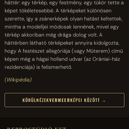
háttér: egy térkép, egy festmény, egy tükör tette a
képet tökéletesebbé. A térképeket különösen
szerette, így a zsánerképek olyan hatást keltettek,
mintha a modelljei módosak lennének, mivel egy
térkép akkoriban még drága dolog volt. A
háttérben látható térképeket annyira kidolgozta,
hogy A festészet allegóriája (vagy Műterem) című
képen még a hágai holland udvar (az Orániai-ház
rezidenciája) is felismerhető.
(Wikipédia)
KÖRÜLNÉZEK
VERMEER
KÉPEI KÖZÖTT →