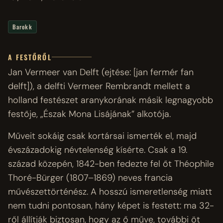
Barokk
A FESTŐRŐL
Jan Vermeer van Delft (ejtése: [jan fermér fan
delft]), a delfti Vermeer Rembrandt mellett a
holland festészet aranykorának másik legnagyobb
festője, „Észak Mona Lisájának” alkotója.
Műveit sokáig csak kortársai ismerték el, majd
évszázadokig névtelenség kísérte. Csak a 19.
század közepén, 1842-ben fedezte fel őt Théophile
Thoré-Bürger (1807–1869) neves francia
művészettörténész. A hosszú ismeretlenség miatt
nem tudni pontosan, hány képet is festett: ma 32-
ről állítják biztosan, hogy az ő műve, további öt