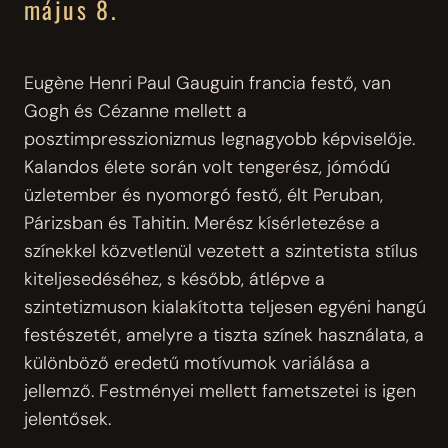
május 8.
Eugène Henri Paul Gauguin francia festő, van
Gogh és Cézanne mellett a
posztimpresszionizmus legnagyobb képviselője.
Kalandos élete során volt tengerész, jómódú
üzletember és nyomorgó festő, élt Peruban,
Párizsban és Tahitin. Merész kísérletezése a
színekkel közvetlenül vezetett a szintetista stílus
kiteljesedéséhez, s később, átlépve a
szintetizmuson kialakította teljesen egyéni hangú
festészetét, amelyre a tiszta színek használata, a
különböző eredetű motívumok variálása a
jellemző. Festményei mellett fametszetei is igen
jelentősek.