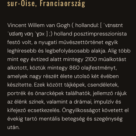
sur-Oise, Franciaország
Vincent Willem van Gogh ( hollandul: [ ˈvɪnsɛnt
ˈʋɪləɱ vɑŋ ˈɣɔx ] ;) holland posztimpresszionista
festő volt, a nyugati művészettörténet egyik
leghíresebb és legbefolyásosabb alakja. Alig több
mint egy évtized alatt mintegy 2100 műalkotást
alkotott, köztük mintegy 860 olajfestményt,
amelyek nagy részét élete utolsó két évében
készítette. Ezek között tájképek, csendéletek,
portrék és önarcképek találhatók, jellemző rájuk
az élénk színek, valamint a drámai, impulzív és
kifejező ecsetkezelés. Öngyilkosságot követett el
évekig tartó mentális betegség és szegénység
után.