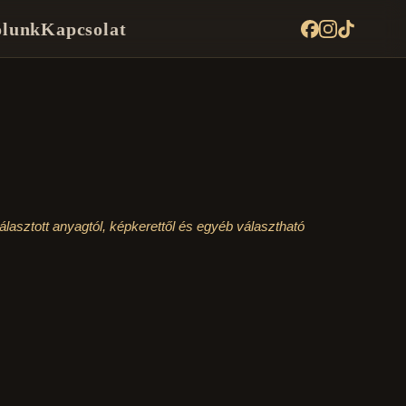
lunk
Kapcsolat
lasztott anyagtól, képkerettől és egyéb választható