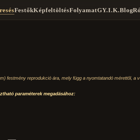
resés
Festők
Képfeltöltés
Folyamat
GY.I.K.
Blog
Ró
cm)
festmény reprodukció ára, mely függ a nyomtatandó mérettől, a vá
asztható paraméterek megadásához: