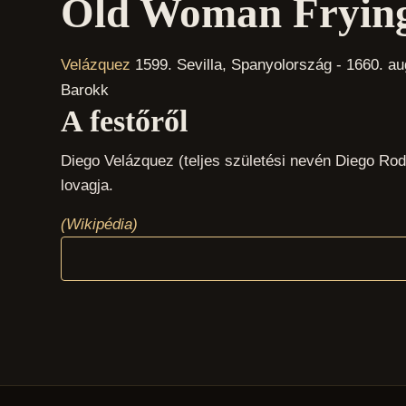
Old Woman Fryin
Velázquez
1599. Sevilla, Spanyolország - 1660. a
Barokk
A festőről
Diego Velázquez (teljes születési nevén Diego Rodr
lovagja.
(Wikipédia)