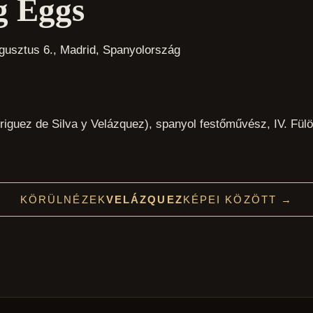
g Eggs
ugusztus 6., Madrid, Spanyolország
iguez de Silva y Velázquez), spanyol festőművész, IV. Fülöp
KÖRÜLNÉZEK
VELÁZQUEZ
KÉPEI KÖZÖTT →