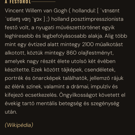
A FESTŐRŐL
Vincent Willem van Gogh ( hollandul: [ ˈvɪnsɛnt
ˈʋɪləɱ vɑŋ ˈɣɔx ] ;) holland posztimpresszionista
festő volt, a nyugati művészettörténet egyik
leghíresebb és legbefolyásosabb alakja. Alig több
mint egy évtized alatt mintegy 2100 műalkotást
alkotott, köztük mintegy 860 olajfestményt,
amelyek nagy részét élete utolsó két évében
készítette. Ezek között tájképek, csendéletek,
portrék és önarcképek találhatók, jellemző rájuk
az élénk színek, valamint a drámai, impulzív és
kifejező ecsetkezelés. Öngyilkosságot követett el
évekig tartó mentális betegség és szegénység
után.
(Wikipédia)