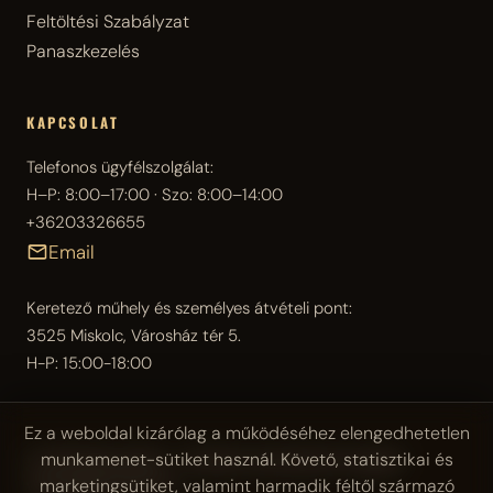
Feltöltési Szabályzat
Panaszkezelés
KAPCSOLAT
Telefonos ügyfélszolgálat:
H–P: 8:00–17:00 · Szo: 8:00–14:00
+36203326655
Email
Keretező műhely és személyes átvételi pont:
3525 Miskolc, Városház tér 5.
H-P: 15:00-18:00
Ez a weboldal kizárólag a működéséhez elengedhetetlen
munkamenet-sütiket használ. Követő, statisztikai és
© 2026 Reprostúdió — Festmény reprodukciók és egyedi
marketingsütiket, valamint harmadik féltől származó
vászonképek 2007 óta