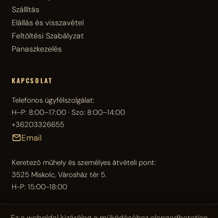
Szállítás
Elállás és visszavétel
Feltöltési Szabályzat
Panaszkezelés
KAPCSOLAT
Telefonos ügyfélszolgálat:
H–P: 8:00–17:00 · Szo: 8:00–14:00
+36203326655
Email
Keretező műhely és személyes átvételi pont:
3525 Miskolc, Városház tér 5.
H-P: 15:00-18:00
Ez a weboldal kizárólag a működéséhez elengedhetetlen