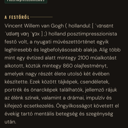
A FESTŐRŐL
Vincent Willem van Gogh ( hollandul: [ ˈvɪnsɛnt
ˈʋɪləɱ vɑŋ ˈɣɔx ] ;) holland posztimpresszionista
festő volt, a nyugati művészettörténet egyik
leghíresebb és legbefolyásosabb alakja. Alig több
mint egy évtized alatt mintegy 2100 műalkotást
alkotott, köztük mintegy 860 olajfestményt,
amelyek nagy részét élete utolsó két évében
készítette. Ezek között tájképek, csendéletek,
portrék és önarcképek találhatók, jellemző rájuk
az élénk színek, valamint a drámai, impulzív és
kifejező ecsetkezelés. Öngyilkosságot követett el
évekig tartó mentális betegség és szegénység
után.