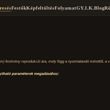
resés
Festők
Képfeltöltés
Folyamat
GY.I.K.
Blog
Ró
cm)
festmény reprodukció ára, mely függ a nyomtatandó mérettől, a vá
asztható paraméterek megadásához: