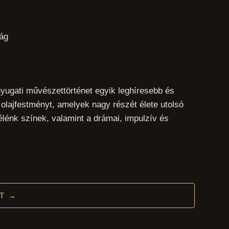
zág
 nyugati művészettörténet egyik leghíresebb és
 olajfestményt, amelyek nagy részét élete utolsó
élénk színek, valamint a drámai, impulzív és
T →