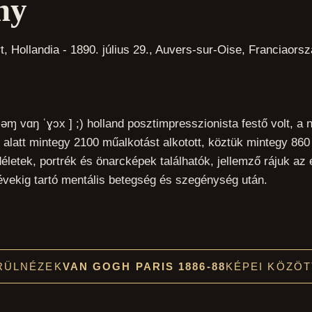
hy
, Hollandia - 1890. július 29., Auvers-sur-Oise, Franciaors
ləɱ vɑŋ ˈɣɔx ] ;) holland posztimpresszionista festő volt, a
d alatt mintegy 2100 műalkotást alkotott, köztük mintegy 860
életek, portrék és önarcképek találhatók, jellemző rájuk az 
 évekig tartó mentális betegség és szegénység után.
RÜLNÉZEK
VAN GOGH PARIS 1886-88
KÉPEI KÖZÖT