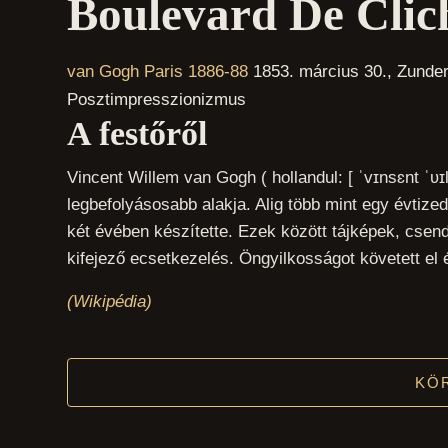
Boulevard De Clic
van Gogh Paris 1886-88
1853. március 30., Zundert
Posztimpresszionizmus
A festőről
Vincent Willem van Gogh ( hollandul: [ ˈvɪnsɛnt ˈʋɪ
legbefolyásosabb alakja. Alig több mint egy évtize
két évében készítette. Ezek között tájképek, csend
kifejező ecsetkezelés. Öngyilkosságot követett el
(Wikipédia)
KÖ