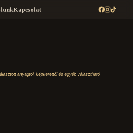
lunk
Kapcsolat
lasztott anyagtól, képkerettől és egyéb választható