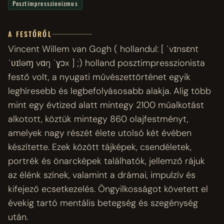
Posztimpresszionizmus
A FESTŐRŐL
Vincent Willem van Gogh ( hollandul: [ ˈvɪnsɛnt
ˈʋɪləɱ vɑŋ ˈɣɔx ] ;) holland posztimpresszionista
festő volt, a nyugati művészettörténet egyik
leghíresebb és legbefolyásosabb alakja. Alig több
mint egy évtized alatt mintegy 2100 műalkotást
alkotott, köztük mintegy 860 olajfestményt,
amelyek nagy részét élete utolsó két évében
készítette. Ezek között tájképek, csendéletek,
portrék és önarcképek találhatók, jellemző rájuk
az élénk színek, valamint a drámai, impulzív és
kifejező ecsetkezelés. Öngyilkosságot követett el
évekig tartó mentális betegség és szegénység
után.