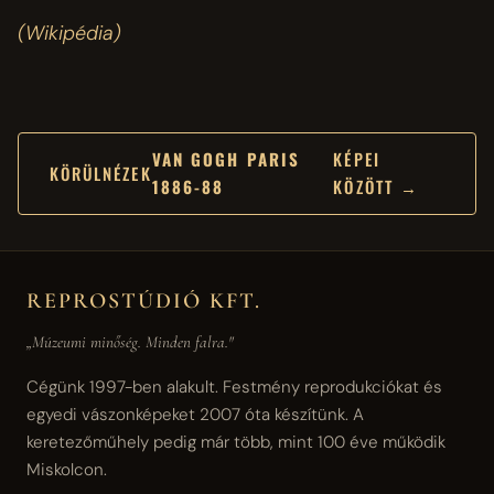
(Wikipédia)
VAN GOGH PARIS
KÉPEI
KÖRÜLNÉZEK
1886-88
KÖZÖTT →
REPROSTÚDIÓ KFT.
„Múzeumi minőség. Minden falra."
Cégünk 1997-ben alakult. Festmény reprodukciókat és
egyedi vászonképeket 2007 óta készítünk. A
keretezőműhely pedig már több, mint 100 éve működik
Miskolcon.