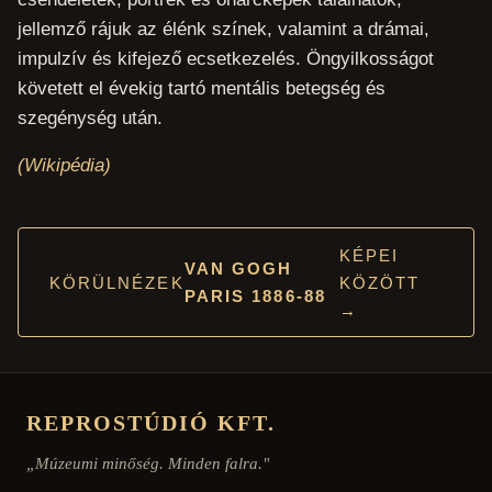
jellemző rájuk az élénk színek, valamint a drámai,
impulzív és kifejező ecsetkezelés. Öngyilkosságot
követett el évekig tartó mentális betegség és
szegénység után.
(Wikipédia)
KÉPEI
VAN GOGH
KÖRÜLNÉZEK
KÖZÖTT
PARIS 1886-88
→
REPROSTÚDIÓ KFT.
„Múzeumi minőség. Minden falra."