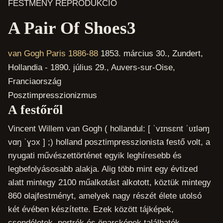
FESTMÉNY REPRODUKCIÓ
A Pair Of Shoes3
van Gogh Paris 1886-88
1853. március 30., Zundert,
Hollandia - 1890. július 29., Auvers-sur-Oise,
Franciaország
Posztimpresszionizmus
A festőről
Vincent Willem van Gogh ( hollandul: [ ˈvɪnsɛnt ˈʋɪləɱ
vɑŋ ˈɣɔx ] ;) holland posztimpresszionista festő volt, a
nyugati művészettörténet egyik leghíresebb és
legbefolyásosabb alakja. Alig több mint egy évtized
alatt mintegy 2100 műalkotást alkotott, köztük mintegy
860 olajfestményt, amelyek nagy részét élete utolsó
két évében készítette. Ezek között tájképek,
csendéletek, portrék és önarcképek találhatók,