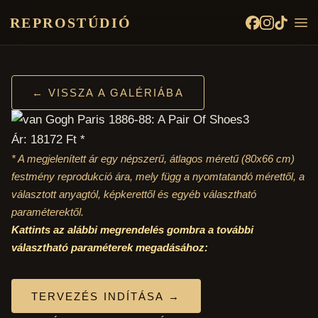
REPROSTÚDIÓ
← VISSZA A GALÉRIÁBA
Ár: 18172 Ft *
* A megjelenített ár egy népszerű, átlagos méretű
(80x66 cm)
festmény reprodukció ára, mely függ a nyomtatandó mérettől, a
választott anyagtól, képkerettől és egyéb választható
paraméterektől.
Kattints az alábbi megrendelés gombra a további
választható paraméterek megadásához:
TERVEZÉS INDÍTÁSA →