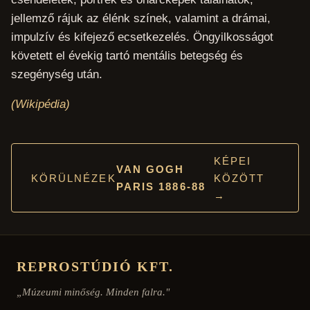
jellemző rájuk az élénk színek, valamint a drámai,
impulzív és kifejező ecsetkezelés. Öngyilkosságot
követett el évekig tartó mentális betegség és
szegénység után.
(Wikipédia)
KÉPEI
VAN GOGH
KÖRÜLNÉZEK
KÖZÖTT
PARIS 1886-88
→
REPROSTÚDIÓ KFT.
„Múzeumi minőség. Minden falra."