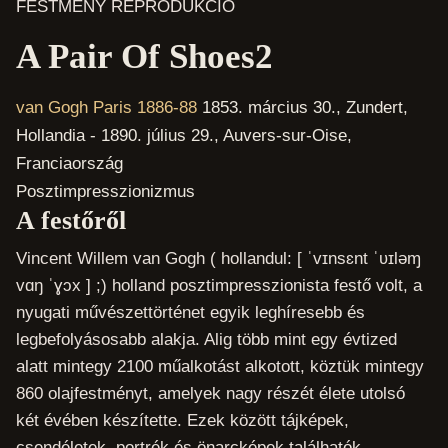
FESTMÉNY REPRODUKCIÓ
A Pair Of Shoes2
van Gogh Paris 1886-88
1853. március 30., Zundert,
Hollandia - 1890. július 29., Auvers-sur-Oise,
Franciaország
Posztimpresszionizmus
A festőről
Vincent Willem van Gogh ( hollandul: [ ˈvɪnsɛnt ˈʋɪləɱ
vɑŋ ˈɣɔx ] ;) holland posztimpresszionista festő volt, a
nyugati művészettörténet egyik leghíresebb és
legbefolyásosabb alakja. Alig több mint egy évtized
alatt mintegy 2100 műalkotást alkotott, köztük mintegy
860 olajfestményt, amelyek nagy részét élete utolsó
két évében készítette. Ezek között tájképek,
csendéletek, portrék és önarcképek találhatók,