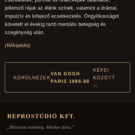
jellemző rájuk az élénk színek, valamint a drámai,
impulzív és kifejező ecsetkezelés. Öngyilkosságot
követett el évekig tartó mentális betegség és
szegénység után.
(Wikipédia)
KÉPEI
VAN GOGH
KÖRÜLNÉZEK
KÖZÖTT
PARIS 1886-88
→
REPROSTÚDIÓ KFT.
„Múzeumi minőség. Minden falra."