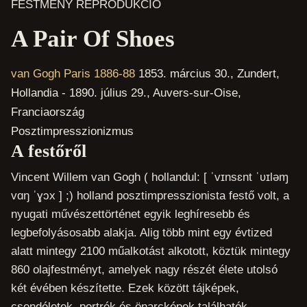
FESTMÉNY REPRODUKCIÓ
A Pair Of Shoes
van Gogh Paris 1886-88
1853. március 30., Zundert,
Hollandia - 1890. július 29., Auvers-sur-Oise,
Franciaország
Posztimpresszionizmus
A festőről
Vincent Willem van Gogh ( hollandul: [ ˈvɪnsɛnt ˈʋɪləɱ
vɑŋ ˈɣɔx ] ;) holland posztimpresszionista festő volt, a
nyugati művészettörténet egyik leghíresebb és
legbefolyásosabb alakja. Alig több mint egy évtized
alatt mintegy 2100 műalkotást alkotott, köztük mintegy
860 olajfestményt, amelyek nagy részét élete utolsó
két évében készítette. Ezek között tájképek,
csendéletek, portrék és önarcképek találhatók,