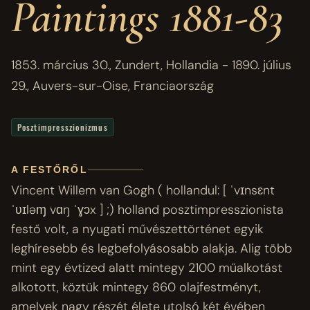
Paintings 1881-83
1853. március 30., Zundert, Hollandia - 1890. július
29., Auvers-sur-Oise, Franciaország
Posztimpresszionizmus
A FESTŐRŐL
Vincent Willem van Gogh ( hollandul: [ ˈvɪnsɛnt
ˈʋɪləɱ vɑŋ ˈɣɔx ] ;) holland posztimpresszionista
festő volt, a nyugati művészettörténet egyik
leghíresebb és legbefolyásosabb alakja. Alig több
mint egy évtized alatt mintegy 2100 műalkotást
alkotott, köztük mintegy 860 olajfestményt,
amelyek nagy részét élete utolsó két évében