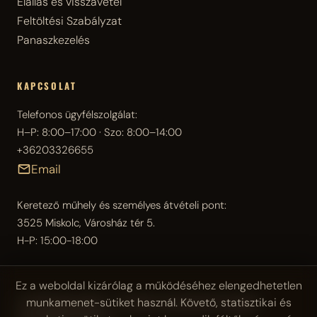
Elállás és visszavétel
Feltöltési Szabályzat
Panaszkezelés
KAPCSOLAT
Telefonos ügyfélszolgálat:
H–P: 8:00–17:00 · Szo: 8:00–14:00
+36203326655
Email
Keretező műhely és személyes átvételi pont:
3525 Miskolc, Városház tér 5.
H-P: 15:00-18:00
Ez a weboldal kizárólag a működéséhez elengedhetetlen
munkamenet-sütiket használ. Követő, statisztikai és
© 2026 Reprostúdió — Festmény reprodukciók és egyedi