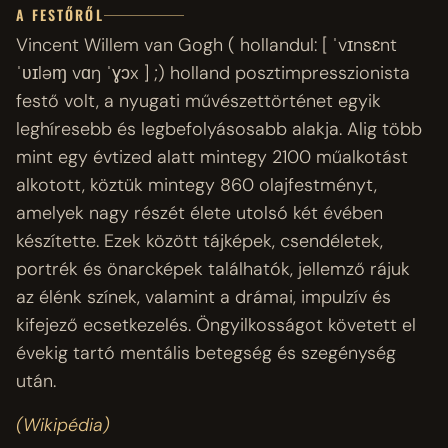
A FESTŐRŐL
Vincent Willem van Gogh ( hollandul: [ ˈvɪnsɛnt
ˈʋɪləɱ vɑŋ ˈɣɔx ] ;) holland posztimpresszionista
festő volt, a nyugati művészettörténet egyik
leghíresebb és legbefolyásosabb alakja. Alig több
mint egy évtized alatt mintegy 2100 műalkotást
alkotott, köztük mintegy 860 olajfestményt,
amelyek nagy részét élete utolsó két évében
készítette. Ezek között tájképek, csendéletek,
portrék és önarcképek találhatók, jellemző rájuk
az élénk színek, valamint a drámai, impulzív és
kifejező ecsetkezelés. Öngyilkosságot követett el
évekig tartó mentális betegség és szegénység
után.
(Wikipédia)