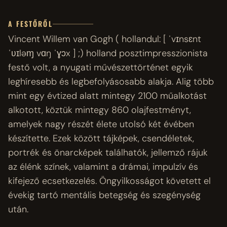
A FESTŐRŐL
Vincent Willem van Gogh ( hollandul: [ ˈvɪnsɛnt
ˈʋɪləɱ vɑŋ ˈɣɔx ] ;) holland posztimpresszionista
festő volt, a nyugati művészettörténet egyik
leghíresebb és legbefolyásosabb alakja. Alig több
mint egy évtized alatt mintegy 2100 műalkotást
alkotott, köztük mintegy 860 olajfestményt,
amelyek nagy részét élete utolsó két évében
készítette. Ezek között tájképek, csendéletek,
portrék és önarcképek találhatók, jellemző rájuk
az élénk színek, valamint a drámai, impulzív és
kifejező ecsetkezelés. Öngyilkosságot követett el
évekig tartó mentális betegség és szegénység
után.