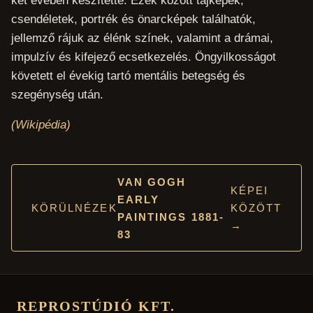
két évében készítette. Ezek között tájképek,
csendéletek, portrék és önarcképek találhatók,
jellemző rájuk az élénk színek, valamint a drámai,
impulzív és kifejező ecsetkezelés. Öngyilkosságot
követett el évekig tartó mentális betegség és
szegénység után.
(Wikipédia)
VAN GOGH
KÉPEI
EARLY
KÖRÜLNÉZEK
KÖZÖTT
PAINTINGS 1881-
→
83
REPROSTÚDIÓ KFT.