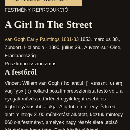
FESTMÉNY REPRODUKCIÓ
A Girl In The Street
van Gogh Early Paintings 1881-83
1853. március 30.,
Zundert, Hollandia - 1890. július 29., Auvers-sur-Oise,
Franciaország
Posztimpresszionizmus
A festőről
Vincent Willem van Gogh ( hollandul: [ ˈvɪnsɛnt ˈʋɪləɱ
vɑŋ ˈɣɔx ] ;) holland posztimpresszionista festő volt, a
nyugati művészettörténet egyik leghíresebb és
legbefolyásosabb alakja. Alig több mint egy évtized
alatt mintegy 2100 műalkotást alkotott, köztük mintegy
860 olajfestményt, amelyek nagy részét élete utolsó