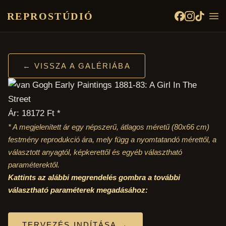
REPROSTÚDIÓ
← VISSZA A GALÉRIÁBA
Ár: 18172 Ft *
* A megjelenített ár egy népszerű, átlagos méretű
(80x66 cm)
festmény reprodukció ára, mely függ a nyomtatandó mérettől, a
választott anyagtól, képkerettől és egyéb választható
paraméterektől.
Kattints az alábbi megrendelés gombra a további
választható paraméterek megadásához:
TERVEZÉS INDÍTÁSA →