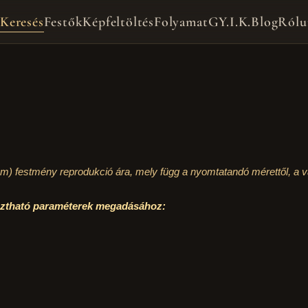
Keresés
Festők
Képfeltöltés
Folyamat
GY.I.K.
Blog
Rólu
cm)
festmény reprodukció ára, mely függ a nyomtatandó mérettől, a vá
asztható paraméterek megadásához: