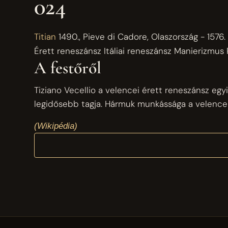
024
Titian
1490., Pieve di Cadore, Olaszország - 1576.
Érett reneszánsz
Itáliai reneszánsz
Manierizmus
A festőről
Tiziano Vecellio a velencei érett reneszánsz egyi
legidősebb tagja. Hármuk munkássága a velencei
(Wikipédia)