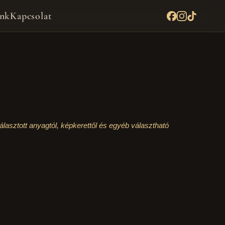
nk
Kapcsolat
lasztott anyagtól, képkerettől és egyéb választható