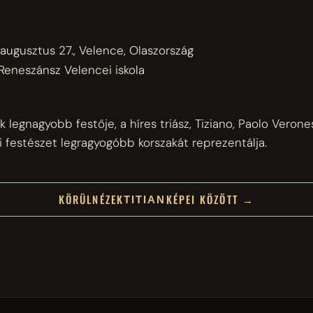
 augusztus 27., Velence, Olaszország
Reneszánsz
Velencei iskola
k legnagyobb festője, a híres triász, Tiziano, Paolo Veron
 festészet legragyogóbb korszakát reprezentálja.
KÖRÜLNÉZEK
KÉPEI KÖZÖTT →
TITIAN