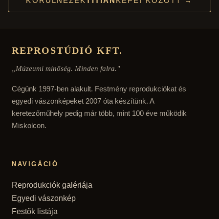
KÖRÜLNÉZEK
TITIAN
KÉPEI KÖZÖTT →
REPROSTÚDIÓ KFT.
„Múzeumi minőség. Minden falra."
Cégünk 1997-ben alakult. Festmény reprodukciókat és
egyedi vászonképeket 2007 óta készítünk. A
keretezőműhely pedig már több, mint 100 éve működik
Miskolcon.
NAVIGÁCIÓ
Reprodukciók galériája
Egyedi vászonkép
Festők listája