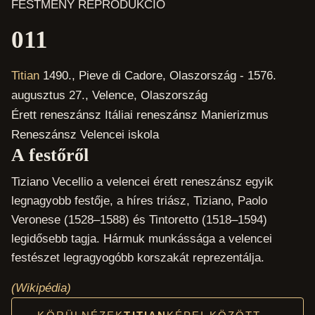
FESTMÉNY REPRODUKCIÓ
011
Titian
1490., Pieve di Cadore, Olaszország - 1576.
augusztus 27., Velence, Olaszország
Érett reneszánsz
Itáliai reneszánsz
Manierizmus
Reneszánsz
Velencei iskola
A festőről
Tiziano Vecellio a velencei érett reneszánsz egyik
legnagyobb festője, a híres triász, Tiziano, Paolo
Veronese (1528–1588) és Tintoretto (1518–1594)
legidősebb tagja. Hármuk munkássága a velencei
festészet legragyogóbb korszakát reprezentálja.
(Wikipédia)