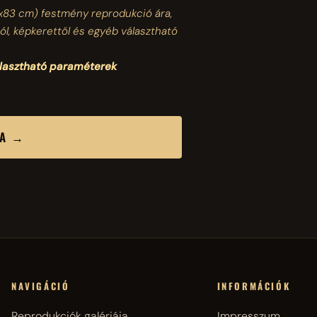
x83 cm)
festmény reprodukció ára,
ól, képkerettől és egyéb választható
álasztható paraméterek
SA →
NAVIGÁCIÓ
INFORMÁCIÓK
Reprodukciók galériája
Impresszum