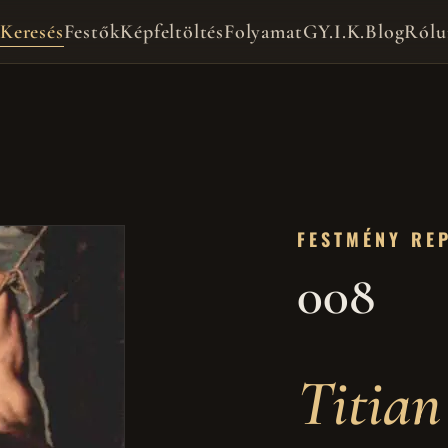
Keresés
Festők
Képfeltöltés
Folyamat
GY.I.K.
Blog
Rólu
FESTMÉNY RE
008
Titian