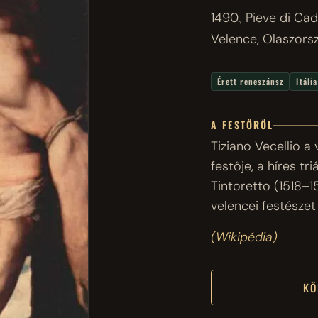
1490., Pieve di Ca
Velence, Olaszors
Érett reneszánsz
Itáli
A FESTŐRŐL
Tiziano Vecellio a
festője, a híres tr
Tintoretto (1518–
velencei festészet
(Wikipédia)
KÖ