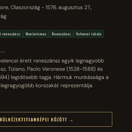
dore, Olaszország - 1576. augusztus 27.,
zág
ai reneszánsz
Manierizmus
Reneszánsz
Velencei iskola
 velencei érett reneszánsz egyik legnagyobb
iász, Tiziano, Paolo Veronese (1528–1588) és
1594) legidősebb tagja. Hármuk munkássága a
 legragyogóbb korszakát reprezentálja.
RÜLNÉZEK
TITIAN
KÉPEI KÖZÖTT →