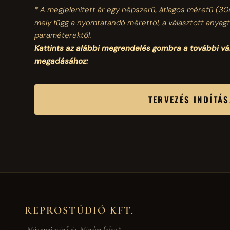
* A megjelenített ár egy népszerű, átlagos méretű
(30
mely függ a nyomtatandó mérettől, a választott anyagt
paraméterektől.
Kattints az alábbi megrendelés gombra a további v
megadásához:
TERVEZÉS INDÍTÁ
REPROSTÚDIÓ KFT.
„Múzeumi minőség. Minden falra."