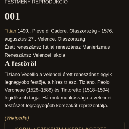
FESTMÉNY REPRODUKCIÓ
001
Titian
1490., Pieve di Cadore, Olaszország - 1576.
augusztus 27., Velence, Olaszország
Érett reneszánsz
Itáliai reneszánsz
Manierizmus
Reneszánsz
Velencei iskola
A festőről
Tiziano Vecellio a velencei érett reneszánsz egyik
legnagyobb festője, a híres triász, Tiziano, Paolo
Veronese (1528–1588) és Tintoretto (1518–1594)
legidősebb tagja. Hármuk munkássága a velencei
festészet legragyogóbb korszakát reprezentálja.
(Wikipédia)