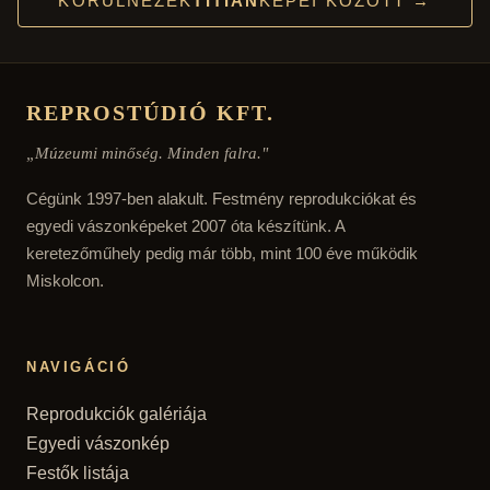
KÖRÜLNÉZEK
TITIAN
KÉPEI KÖZÖTT →
REPROSTÚDIÓ KFT.
„Múzeumi minőség. Minden falra."
Cégünk 1997-ben alakult. Festmény reprodukciókat és
egyedi vászonképeket 2007 óta készítünk. A
keretezőműhely pedig már több, mint 100 éve működik
Miskolcon.
NAVIGÁCIÓ
Reprodukciók galériája
Egyedi vászonkép
Festők listája