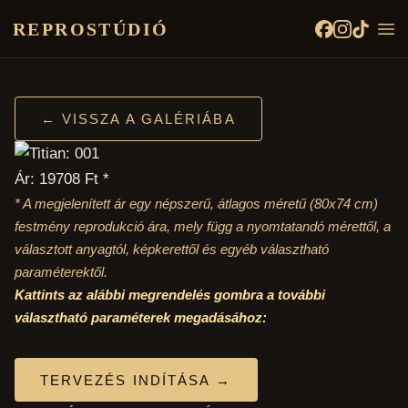
REPROSTÚDIÓ
← VISSZA A GALÉRIÁBA
Ár: 19708 Ft *
* A megjelenített ár egy népszerű, átlagos méretű
(80x74 cm)
festmény reprodukció ára, mely függ a nyomtatandó mérettől, a
választott anyagtól, képkerettől és egyéb választható
paraméterektől.
Kattints az alábbi megrendelés gombra a további
választható paraméterek megadásához:
TERVEZÉS INDÍTÁSA →