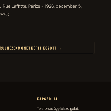
 Rue Laffitte, Párizs - 1926. december 5.,
rszág
RÜLNÉZEK
MONET
KÉPEI KÖZÖTT →
KAPCSOLAT
Telefonos ügyfélszolgálat: