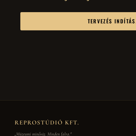
TERVEZÉS INDÍTÁ
REPROSTÚDIÓ KFT.
„Múzeumi minőség. Minden falra."