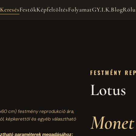
Keresés
Festők
Képfeltöltés
Folyamat
GY.I.K.
Blog
Rólu
FESTMÉNY RE
Lotus
x60 cm)
festmény reprodukció ára,
Monet
ól, képkerettől és egyéb választható
asztható paraméterek megadásához: