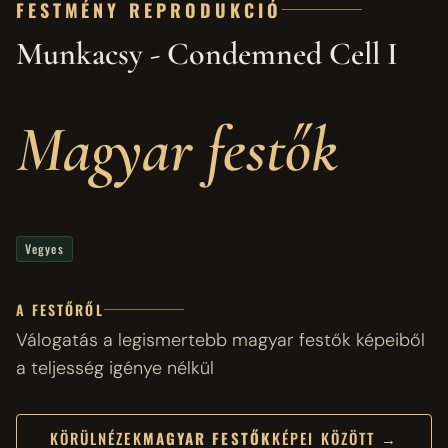
FESTMÉNY REPRODUKCIÓ
Munkacsy - Condemned Cell I
Magyar festők
Vegyes
A FESTŐRŐL
Válogatás a legismertebb magyar festők képeiből
a teljesség igénye nélkül
KÖRÜLNÉZEK
MAGYAR FESTŐK
KÉPEI KÖZÖTT →