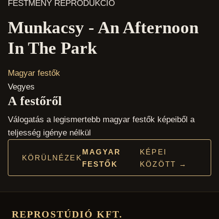
FESTMÉNY REPRODUKCIÓ
Munkacsy - An Afternoon
In The Park
Magyar festők
Vegyes
A festőről
Válogatás a legismertebb magyar festők képeiből a
teljesség igénye nélkül
MAGYAR
KÉPEI
KÖRÜLNÉZEK
FESTŐK
KÖZÖTT →
REPROSTÚDIÓ KFT.