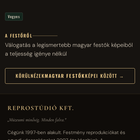
Vegyes
A FESTŐRŐL
Válogatás a legismertebb magyar festők képeiből
a teljesség igénye nélkül
KÖRÜLNÉZEK
MAGYAR FESTŐK
KÉPEI KÖZÖTT →
REPROSTÚDIÓ KFT.
„Múzeumi minőség. Minden falra."
Cégünk 1997-ben alakult. Festmény reprodukciókat és