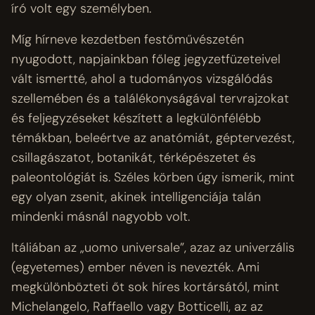
író volt egy személyben.
Míg hírneve kezdetben festőművészetén
nyugodott, napjainkban főleg jegyzetfüzeteivel
vált ismertté, ahol a tudományos vizsgálódás
szellemében és a találékonyságával tervrajzokat
és feljegyzéseket készített a legkülönfélébb
témákban, beleértve az anatómiát, géptervezést,
csillagászatot, botanikát, térképészetet és
paleontológiát is. Széles körben úgy ismerik, mint
egy olyan zsenit, akinek intelligenciája talán
mindenki másnál nagyobb volt.
Itáliában az „uomo universale”, azaz az univerzális
(egyetemes) ember néven is nevezték. Ami
megkülönbözteti őt sok híres kortársától, mint
Michelangelo, Raffaello vagy Botticelli, az az