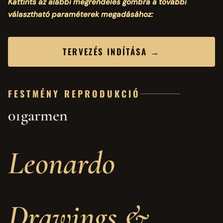
Kattints az alábbi megrendelés gombra a további
választható paraméterek megadásához:
TERVEZÉS INDÍTÁSA →
FESTMÉNY REPRODUKCIÓ
01garmen
Leonardo
Drawings &