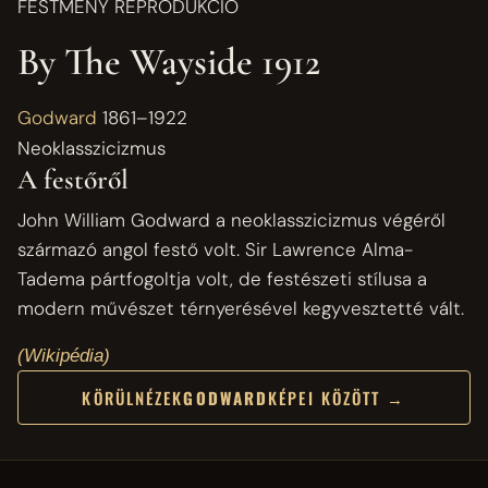
FESTMÉNY REPRODUKCIÓ
By The Wayside 1912
Godward
1861–1922
Neoklasszicizmus
A festőről
John William Godward a neoklasszicizmus végéről
származó angol festő volt. Sir Lawrence Alma-
Tadema pártfogoltja volt, de festészeti stílusa a
modern művészet térnyerésével kegyvesztetté vált.
(Wikipédia)
KÖRÜLNÉZEK
GODWARD
KÉPEI KÖZÖTT →