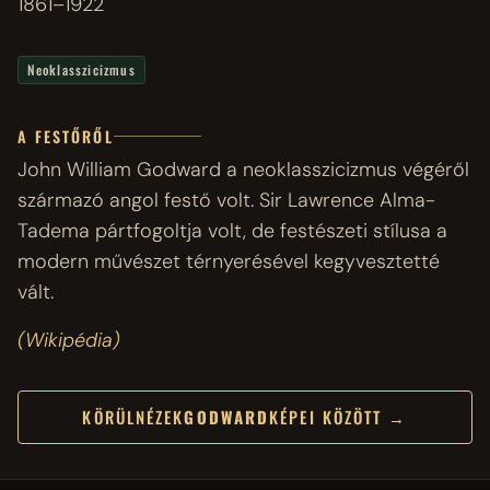
1861–1922
Neoklasszicizmus
A FESTŐRŐL
John William Godward a neoklasszicizmus végéről
származó angol festő volt. Sir Lawrence Alma-
Tadema pártfogoltja volt, de festészeti stílusa a
modern művészet térnyerésével kegyvesztetté
vált.
(Wikipédia)
KÖRÜLNÉZEK
GODWARD
KÉPEI KÖZÖTT →