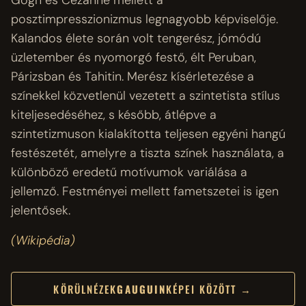
Gogh és Cézanne mellett a
posztimpresszionizmus legnagyobb képviselője.
Kalandos élete során volt tengerész, jómódú
üzletember és nyomorgó festő, élt Peruban,
Párizsban és Tahitin. Merész kísérletezése a
színekkel közvetlenül vezetett a szintetista stílus
kiteljesedéséhez, s később, átlépve a
szintetizmuson kialakította teljesen egyéni hangú
festészetét, amelyre a tiszta színek használata, a
különböző eredetű motívumok variálása a
jellemző. Festményei mellett fametszetei is igen
jelentősek.
(Wikipédia)
KÖRÜLNÉZEK
GAUGUIN
KÉPEI KÖZÖTT →