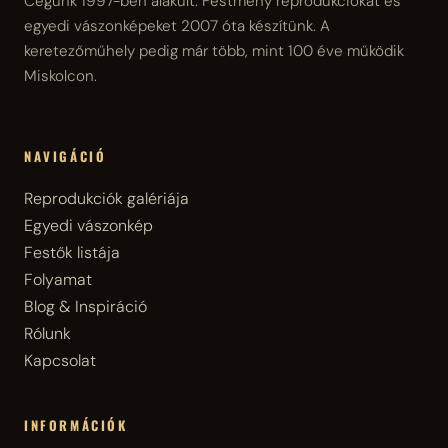
Cégünk 1997-ben alakult. Festmény reprodukciókat és
egyedi vászonképeket 2007 óta készítünk. A
keretezőműhely pedig már több, mint 100 éve működik
Miskolcon.
NAVIGÁCIÓ
Reprodukciók galériája
Egyedi vászonkép
Festők listája
Folyamat
Blog & Inspiráció
Rólunk
Kapcsolat
INFORMÁCIÓK