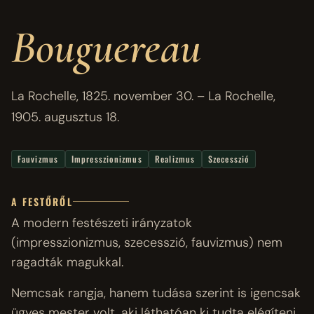
Bouguereau
La Rochelle, 1825. november 30. – La Rochelle,
1905. augusztus 18.
Fauvizmus
Impresszionizmus
Realizmus
Szecesszió
A FESTŐRŐL
A modern festészeti irányzatok
(impresszionizmus, szecesszió, fauvizmus) nem
ragadták magukkal.
Nemcsak rangja, hanem tudása szerint is igencsak
ügyes mester volt, aki láthatóan ki tudta elégíteni