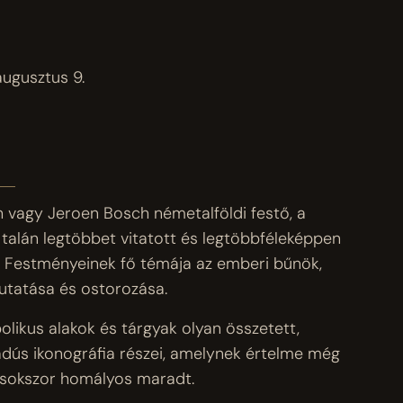
augusztus 9.
vagy Jeroen Bosch németalföldi festő, a
talán legtöbbet vitatott és legtöbbféleképpen
a. Festményeinek fő témája az emberi bűnök,
tatása és ostorozása.
olikus alakok és tárgyak olyan összetett,
iadús ikonográfia részei, amelynek értelme még
s sokszor homályos maradt.