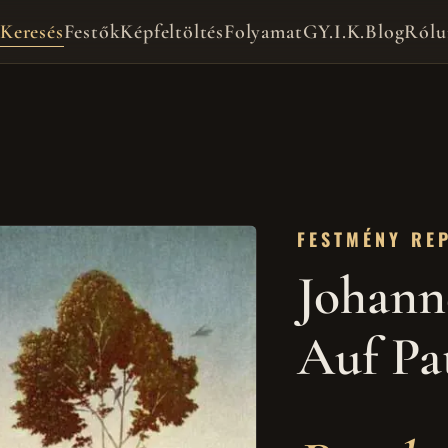
Keresés
Festők
Képfeltöltés
Folyamat
GY.I.K.
Blog
Rólu
FESTMÉNY RE
Johann
Auf Pa