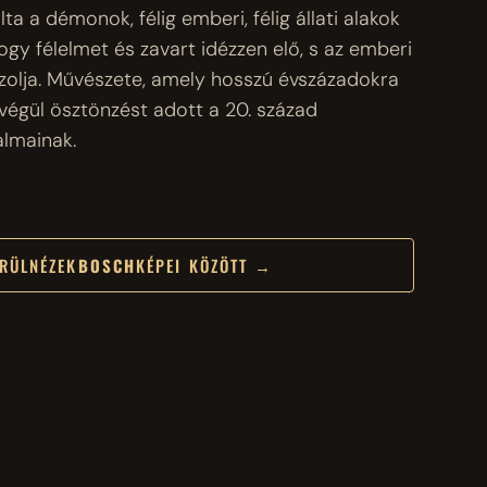
ta a démonok, félig emberi, félig állati alakok
ogy félelmet és zavart idézzen elő, s az emberi
olja. Művészete, amely hosszú évszázadokra
végül ösztönzést adott a 20. század
almainak.
RÜLNÉZEK
BOSCH
KÉPEI KÖZÖTT →