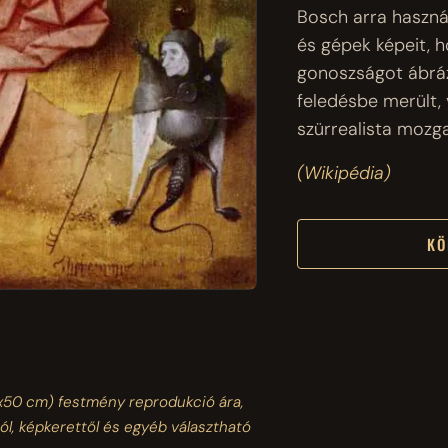
Bosch arra használ
és gépek képeit, h
gonoszságot ábráz
feledésbe merült, 
szürrealista mozg
(Wikipédia)
KÖ
x50 cm)
festmény reprodukció ára,
ól, képkerettől és egyéb választható