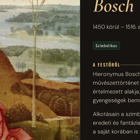
Bosch
1450 körül – 1516. 
Szimbolikus
A FESTŐRŐL
Hieronymus Bosch 
művészettörténet 
értelmezett alakj
gyengeségek bemu
Alkotásain a szimb
eredeti és fantáz
a saját korában i