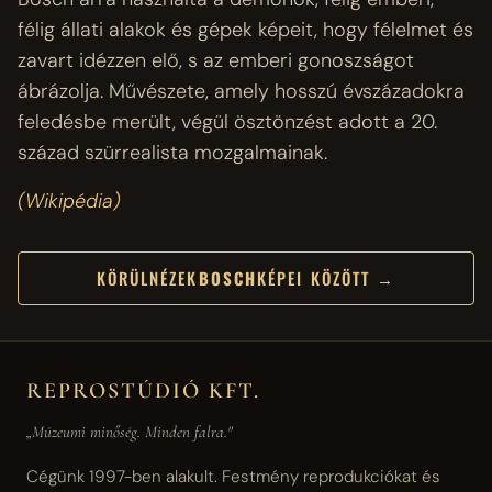
félig állati alakok és gépek képeit, hogy félelmet és
zavart idézzen elő, s az emberi gonoszságot
ábrázolja. Művészete, amely hosszú évszázadokra
feledésbe merült, végül ösztönzést adott a 20.
század szürrealista mozgalmainak.
(Wikipédia)
KÖRÜLNÉZEK
BOSCH
KÉPEI KÖZÖTT →
REPROSTÚDIÓ KFT.
„Múzeumi minőség. Minden falra."
Cégünk 1997-ben alakult. Festmény reprodukciókat és