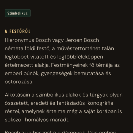
Szimbolikus
A FESTŐRŐL
Hieronymus Bosch vagy Jeroen Bosch
németalföldi festő, a művészettörténet talán
legtöbbet vitatott és legtöbbféleképpen
értelmezett alakja. Festményeinek fő témája az
emberi bűnök, gyengeségek bemutatása és
ostorozása.
Alkotásain a szimbolikus alakok és tárgyak olyan
összetett, eredeti és fantáziadús ikonográfia
részei, amelynek értelme még a saját korában is
sokszor homályos maradt.
Bosch arra használta a démonok, félig emberi,