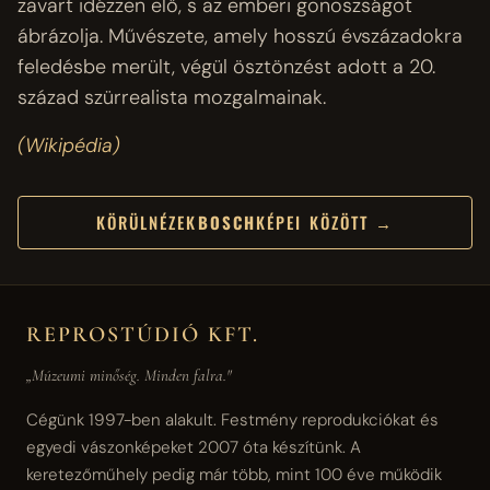
zavart idézzen elő, s az emberi gonoszságot
ábrázolja. Művészete, amely hosszú évszázadokra
feledésbe merült, végül ösztönzést adott a 20.
század szürrealista mozgalmainak.
(Wikipédia)
KÖRÜLNÉZEK
BOSCH
KÉPEI KÖZÖTT →
REPROSTÚDIÓ KFT.
„Múzeumi minőség. Minden falra."
Cégünk 1997-ben alakult. Festmény reprodukciókat és
egyedi vászonképeket 2007 óta készítünk. A
keretezőműhely pedig már több, mint 100 éve működik