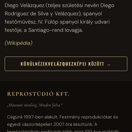
Diego Velázquez (teljes születési nevén Diego
Rodriguez de Silva y Velázquez), spanyol
festőművész, IV. Fülöp spanyol király udvari
festője, a Santiago-rend lovagja.
(Wikipédia)
KÖRÜLNÉZEK
VELÁZQUEZ
KÉPEI KÖZÖTT →
REPROSTÚDIÓ KFT.
„Múzeumi minőség. Minden falra."
Cégünk 1997-ben alakult. Festmény reprodukciókat és
egyedi vászonképeket 2007 óta készítünk. A
keretezőműhely pedig már több, mint 100 éve működik