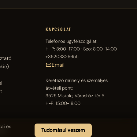
KAPCSOLAT
Telefonos ügyfélszolgálat:
H–P: 8:00–17:00 · Szo: 8:00–14:00
+36203326655
ztató
Email
kie)
Keretező műhely és személyes
l
átvételi pont:
t
3525 Miskolc, Városház tér 5.
H-P: 15:00-18:00
ai és
Tudomásul veszem
óta