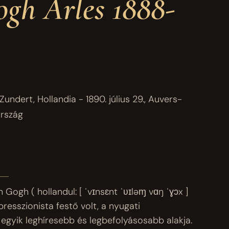
gh Arles 1888-
Zundert, Hollandia - 1890. július 29., Auvers-
ország
 Gogh ( hollandul: [ ˈvɪnsɛnt ˈʋɪləɱ vɑŋ ˈɣɔx ]
presszionista festő volt, a nyugati
egyik leghíresebb és legbefolyásosabb alakja.