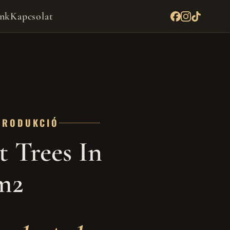
nk
Kapcsolat
PRODUKCIÓ
t Trees In
m2