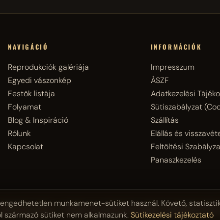
NAVIGÁCIÓ
INFORMÁCIÓK
Reprodukciók galériája
Impresszum
Egyedi vászonkép
ÁSZF
Festők listája
Adatkezelési Tájéko
Folyamat
Sütiszabályzat (Coo
Blog & Inspiráció
Szállítás
Rólunk
Elállás és visszavéte
Kapcsolat
Feltöltési Szabályza
Panaszkezelés
engedhetetlen munkamenet-sütiket használ. Követő, statisztik
2026 Reprostúdió — Festmény reprodukciók és egyedi vászonképek 2007 
ől származó sütiket nem alkalmazunk.
Sütikezelési tájékoztató