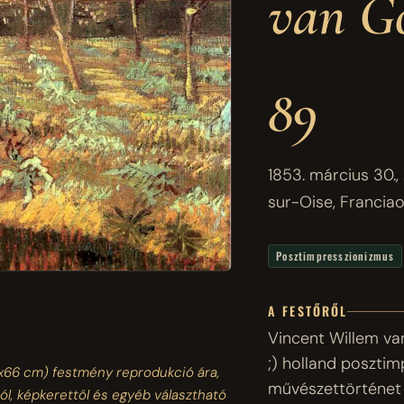
van Go
89
1853. március 30., 
sur-Oise, Francia
Posztimpresszionizmus
A FESTŐRŐL
Vincent Willem van
;) holland posztim
x66 cm)
festmény reprodukció ára,
művészettörténet 
ól, képkerettől és egyéb választható