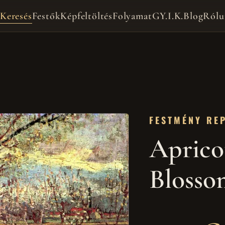
Keresés
Festők
Képfeltöltés
Folyamat
GY.I.K.
Blog
Rólu
FESTMÉNY RE
Aprico
Blosso