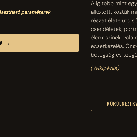
Alig több mint eg
alkotott, köztük 
álasztható paraméterek
részét élete utols
csendéletek, portr
élénk színek, valam
SA →
ecsetkezelés. Öngy
betegség és szegé
(Wikipédia)
KÖRÜLNÉZEK