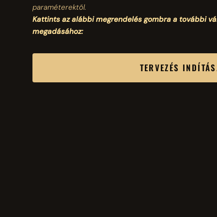
paraméterektől.
Kattints az alábbi megrendelés gombra a további v
megadásához:
TERVEZÉS INDÍTÁ