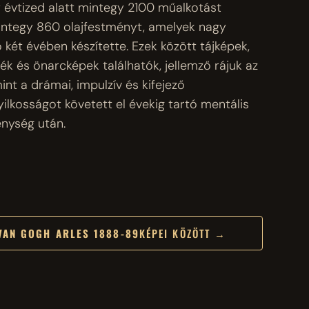
y évtized alatt mintegy 2100 műalkotást
mintegy 860 olajfestményt, amelyek nagy
ó két évében készítette. Ezek között tájképek,
ék és önarcképek találhatók, jellemző rájuk az
int a drámai, impulzív és kifejező
ilkosságot követett el évekig tartó mentális
nység után.
VAN GOGH ARLES 1888-89
KÉPEI KÖZÖTT →