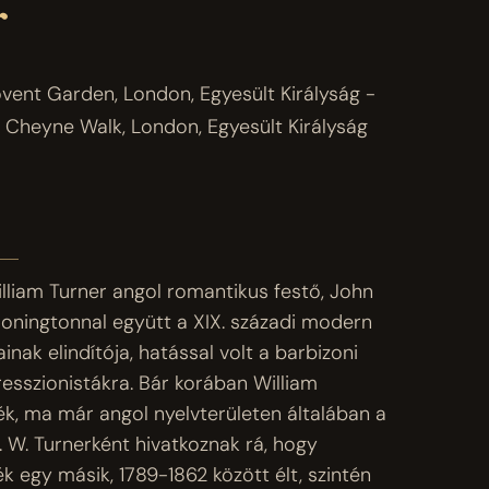
r
 Covent Garden, London, Egyesült Királyság -
, Cheyne Walk, London, Egyesült Királyság
lliam Turner angol romantikus festő, John
Boningtonnal együtt a XIX. századi modern
inak elindítója, hatással volt a barbizoni
resszionistákra. Bár korában William
ék, ma már angol nyelvterületen általában a
. W. Turnerként hivatkoznak rá, hogy
 egy másik, 1789-1862 között élt, szintén