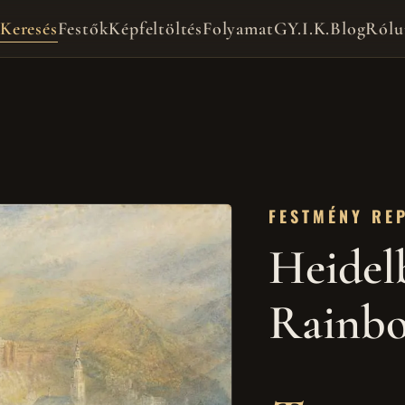
Keresés
Festők
Képfeltöltés
Folyamat
GY.I.K.
Blog
Rólu
FESTMÉNY RE
Heidel
Rainb