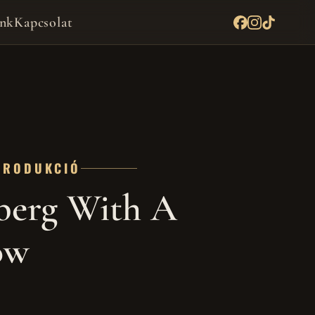
nk
Kapcsolat
PRODUKCIÓ
berg With A
ow