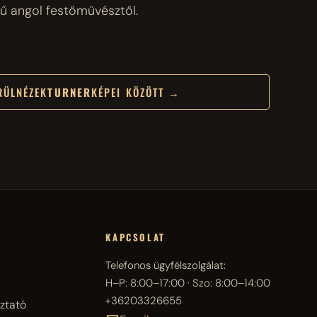
vű angol festőművésztől.
RÜLNÉZEK
TURNER
KÉPEI KÖZÖTT →
KAPCSOLAT
Telefonos ügyfélszolgálat:
H–P: 8:00–17:00 · Szo: 8:00–14:00
+36203326655
ztató