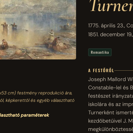
Turne
1775. április 23.,
1851. december 19.
Romantika
A FESTŐRŐL
Joseph Mallord Wi
Constable-lel és 
x53 cm)
festmény reprodukció ára,
festészet irányzata
ól, képkerettől és egyéb választható
iskolára és az imp
Turnerként ismert
álasztható paraméterek
kezdőbetűivel J. M
megkülönböztessék