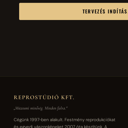
TERVEZÉS INDÍTÁ
REPROSTÚDIÓ KFT.
„Múzeumi minőség. Minden falra."
Cégünk 1997-ben alakult. Festmény reprodukciókat
és egyedi vászonképeket 2007 óta készítünk. A