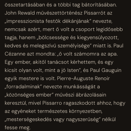
összetartásában és a többi tag bátorításában.
John Rewald művészettörténész Pissarrót az
„impresszionista festők dékánjának” nevezte,
nemcsak azért, mert ő volt a csoport legidősebb
tagja, hanem „bölcsessége és kiegyensúlyozott,
kedves és melegszívű személyisége” miatt is. Paul
Cézanne azt mondta: „ő volt számomra az apa.
Egy ember, akitől tanácsot kérhettem, és egy
kicsit olyan volt, mint a jó Isten”, és Paul Gauguin
egyik mestere is volt. Pierre-Auguste Renoir
„forradalminak” nevezte munkásságát a
„közönséges ember” művészi ábrázolásain
keresztül, mivel Pissarro ragaszkodott ahhoz, hogy
az egyéneket természetes környezetben,
„mesterségeskedés vagy nagyszerűség” nélkül
fesse meg.