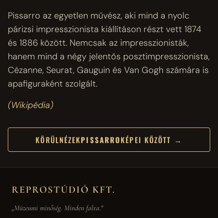
Pissarro az egyetlen művész, aki mind a nyolc
párizsi impresszionista kiállításon részt vett 1874
és 1886 között. Nemcsak az impresszionisták,
hanem mind a négy jelentős posztimpresszionista,
Cézanne, Seurat, Gauguin és Van Gogh számára is
apafiguraként szolgált.
(Wikipédia)
KÖRÜLNÉZEK
PISSARRO
KÉPEI KÖZÖTT →
REPROSTÚDIÓ KFT.
„Múzeumi minőség. Minden falra."