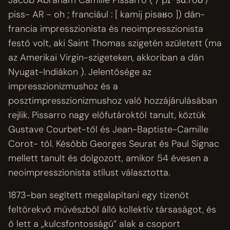
Jacob Abraham Camille Pissarro ( / pɪ ˈsɑːroʊ /
piss- AR - oh ; franciául : [ kamij pisaʁo ]) dán-
francia impresszionista és neoimpresszionista
festő volt, aki Saint Thomas szigetén született (ma
az Amerikai Virgin-szigeteken, akkoriban a dán
Nyugat-Indiákon ). Jelentősége az
impresszionizmushoz és a
posztimpresszionizmushoz való hozzájárulásában
rejlik. Pissarro nagy előfutároktól tanult, köztük
Gustave Courbet-től és Jean-Baptiste-Camille
Corot- tól. Később Georges Seurat és Paul Signac
mellett tanult és dolgozott, amikor 54 évesen a
neoimpresszionista stílust választotta.
1873-ban segített megalapítani egy tizenöt
feltörekvő művészből álló kollektív társaságot, és
ő lett a „kulcsfontosságú” alak a csoport