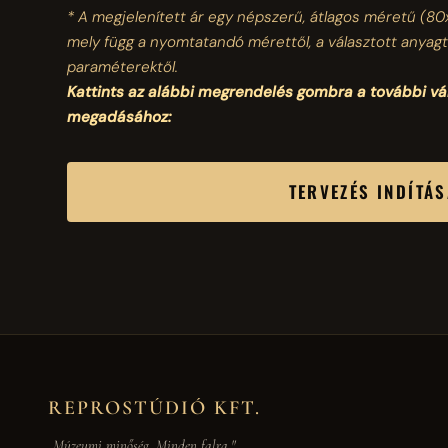
* A megjelenített ár egy népszerű, átlagos méretű
(80
mely függ a nyomtatandó mérettől, a választott anyagt
paraméterektől.
Kattints az alábbi megrendelés gombra a további v
megadásához:
TERVEZÉS INDÍTÁ
REPROSTÚDIÓ KFT.
„Múzeumi minőség. Minden falra."