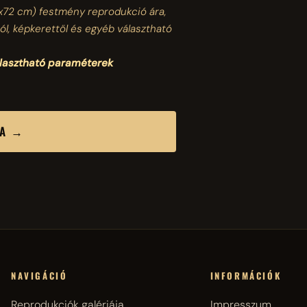
x72 cm)
festmény reprodukció ára,
ól, képkerettől és egyéb választható
álasztható paraméterek
SA →
NAVIGÁCIÓ
INFORMÁCIÓK
Reprodukciók galériája
Impresszum