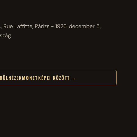
 Rue Laffitte, Párizs - 1926. december 5.,
rszág
RÜLNÉZEK
MONET
KÉPEI KÖZÖTT →