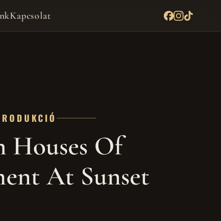
nk
Kapcsolat
PRODUKCIÓ
 Houses Of
ment At Sunset