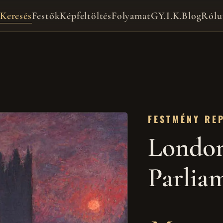
Keresés
Festők
Képfeltöltés
Folyamat
GY.I.K.
Blog
Rólu
FESTMÉNY RE
London
Parlia