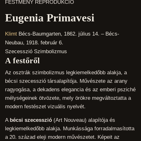
FESTMÉNY REPRODUKCIÓ
Eugenia Primavesi
Klimt
Bécs-Baumgarten, 1862. július 14. – Bécs-
Neubau, 1918. február 6.
Szecesszió
Szimbolizmus
A festőről
Az osztrák szimbolizmus legkiemelkedőbb alakja, a
bécsi szecesszió társalapítója. Művészete az arany
ragyogása, a dekadens elegancia és az emberi psziché
mélységeinek ötvözete, mely örökre megváltoztatta a
modern festészet vizuális nyelvét.
A
bécsi szecesszió
(Art Nouveau) alapítója és
legkiemelkedőbb alakja. Munkássága forradalmasította
a 20. század eleji modern művészetet. Képeit az