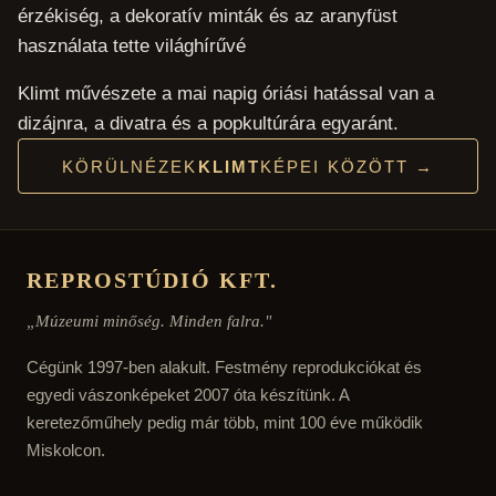
érzékiség, a dekoratív minták és az aranyfüst
használata tette világhírűvé
Klimt művészete a mai napig óriási hatással van a
dizájnra, a divatra és a popkultúrára egyaránt.
KÖRÜLNÉZEK
KLIMT
KÉPEI KÖZÖTT →
REPROSTÚDIÓ KFT.
„Múzeumi minőség. Minden falra."
Cégünk 1997-ben alakult. Festmény reprodukciókat és
egyedi vászonképeket 2007 óta készítünk. A
keretezőműhely pedig már több, mint 100 éve működik
Miskolcon.