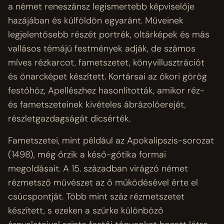
a német reneszánsz legismertebb képviselője
hazájában és külföldön egyaránt. Műveinek
legjelentősebb részét portrék, oltárképek és más
vallásos témájú festmények adják, de számos
míves rézkarcot, fametszetet, könyvillusztrációt
és önarcképet készített. Kortársai az ókori görög
festőhöz, Apellészhez hasonlították, amikor réz-
és fametszeteinek kivételes ábrázolóerejét,
részletgazdagságát dicsérték.
Fametszetei, mint például az Apokalipszis-sorozat
(1498), még őrzik a késő-gótika formai
megoldásait. A 15. században virágzó német
rézmetsző művészet az ő működésével érte el
csúcspontját. Több mint száz rézmetszetet
készített, s ezeken a szürke különböző