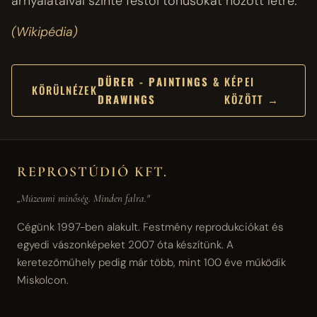
árnyalataival szinte festői tónusokat hozott létre.
(Wikipédia)
DÜRER - PAINTINGS &
KÉPEI
KÖRÜLNÉZEK
DRAWINGS
KÖZÖTT →
REPROSTÚDIÓ KFT.
„Múzeumi minőség. Minden falra."
Cégünk 1997-ben alakult. Festmény reprodukciókat és
egyedi vászonképeket 2007 óta készítünk. A
keretezőműhely pedig már több, mint 100 éve működik
Miskolcon.