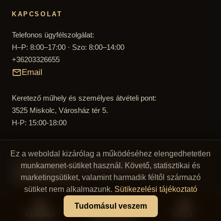
KAPCSOLAT
Telefonos ügyfélszolgálat:
H–P: 8:00–17:00 · Szo: 8:00–14:00
+36203326655
Email
Keretező műhely és személyes átvételi pont:
3525 Miskolc, Városház tér 5.
H-P: 15:00-18:00
Ez a weboldal kizárólag a működéséhez elengedhetetlen
munkamenet-sütiket használ. Követő, statisztikai és
© 2026 Reprostúdió — Festmény reprodukciók és egyedi
vászonképek 2007 óta
marketingsütiket, valamint harmadik féltől származó
sütiket nem alkalmazunk.
Sütikezelési tájékoztató
Tudomásul veszem
KERESÉS
KÉPFELTÖLTÉS
GY.I.K.