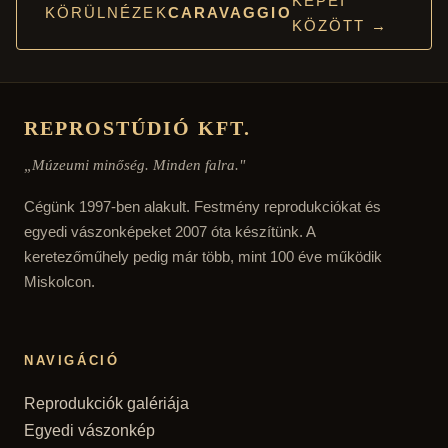
KÉPEI
KÖRÜLNÉZEK
CARAVAGGIO
KÖZÖTT →
REPROSTÚDIÓ KFT.
„Múzeumi minőség. Minden falra."
Cégünk 1997-ben alakult. Festmény reprodukciókat és
egyedi vászonképeket 2007 óta készítünk. A
keretezőműhely pedig már több, mint 100 éve működik
Miskolcon.
NAVIGÁCIÓ
Reprodukciók galériája
Egyedi vászonkép